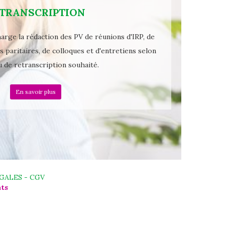
TRANSCRIPTION
arge la rédaction des PV de réunions d'IRP, de
es paritaires, de colloques et d'entretiens selon
u de retranscription souhaité.
En savoir plus
GALES
-
CGV
ats